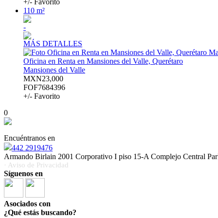
+/- Favorito
110 m²
-
MÁS DETALLES
Oficina en Renta en Mansiones del Valle, Querétaro
Mansiones del Valle
MXN23,000
FOF7684396
+/- Favorito
0
Encuéntranos en
442 2919476
Armando Birlain 2001 Corporativo I piso 15-A Complejo Central Park
· Aviso de Privacidad
Síguenos en
Asociados con
¿Qué estás buscando?