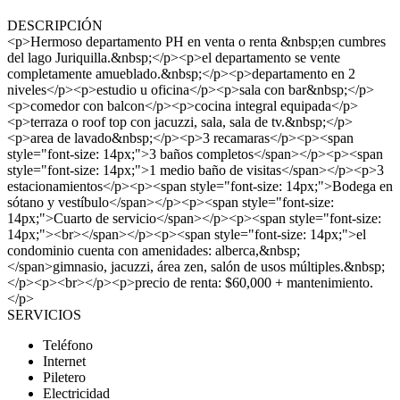
DESCRIPCIÓN
<p>Hermoso departamento PH en venta o renta &nbsp;en cumbres
del lago Juriquilla.&nbsp;</p><p>el departamento se vente
completamente amueblado.&nbsp;</p><p>departamento en 2
niveles</p><p>estudio u oficina</p><p>sala con bar&nbsp;</p>
<p>comedor con balcon</p><p>cocina integral equipada</p>
<p>terraza o roof top con jacuzzi, sala, sala de tv.&nbsp;</p>
<p>area de lavado&nbsp;</p><p>3 recamaras</p><p><span
style="font-size: 14px;">3 baños completos</span></p><p><span
style="font-size: 14px;">1 medio baño de visitas</span></p><p>3
estacionamientos</p><p><span style="font-size: 14px;">Bodega en
sótano y vestíbulo</span></p><p><span style="font-size:
14px;">Cuarto de servicio</span></p><p><span style="font-size:
14px;"><br></span></p><p><span style="font-size: 14px;">el
condominio cuenta con amenidades: alberca,&nbsp;
</span>gimnasio, jacuzzi, área zen, salón de usos múltiples.&nbsp;
</p><p><br></p><p>precio de renta: $60,000 + mantenimiento.
</p>
SERVICIOS
Teléfono
Internet
Piletero
Electricidad