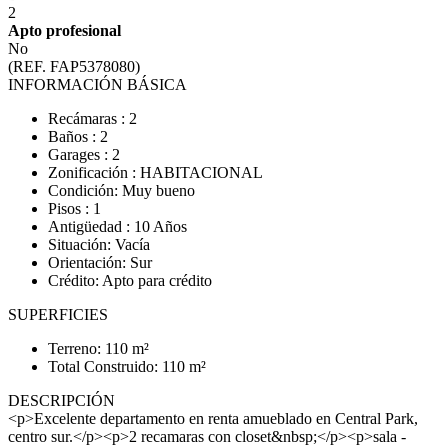
2
Apto profesional
No
(REF. FAP5378080)
INFORMACIÓN BÁSICA
Recámaras : 2
Baños : 2
Garages : 2
Zonificación : HABITACIONAL
Condición: Muy bueno
Pisos : 1
Antigüedad : 10 Años
Situación: Vacía
Orientación: Sur
Crédito: Apto para crédito
SUPERFICIES
Terreno: 110 m²
Total Construido: 110 m²
DESCRIPCIÓN
<p>Excelente departamento en renta amueblado en Central Park,
centro sur.</p><p>2 recamaras con closet&nbsp;</p><p>sala -