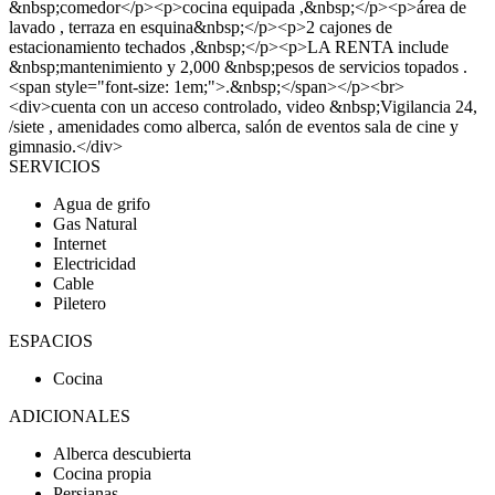
&nbsp;comedor</p><p>cocina equipada ,&nbsp;</p><p>área de
lavado , terraza en esquina&nbsp;</p><p>2 cajones de
estacionamiento techados ,&nbsp;</p><p>LA RENTA include
&nbsp;mantenimiento y 2,000 &nbsp;pesos de servicios topados .
<span style="font-size: 1em;">.&nbsp;</span></p><br>
<div>cuenta con un acceso controlado, video &nbsp;Vigilancia 24,
/siete , amenidades como alberca, salón de eventos sala de cine y
gimnasio.</div>
SERVICIOS
Agua de grifo
Gas Natural
Internet
Electricidad
Cable
Piletero
ESPACIOS
Cocina
ADICIONALES
Alberca descubierta
Cocina propia
Persianas