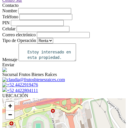
Contacto
Nombre
Teléfono
PIN
Celular
Correo electrónico
Tipo de Operación
Mensaje
Enviar
Sucursal Frutos Bienes Raíces
claudia@frutosbienesraices.com
+52 4422919476
+52 4422804111
UBICACIÓN
+
−