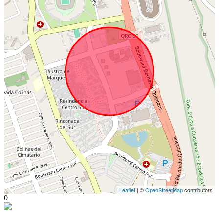
Leaflet
| ©
OpenStreetMap
contributors
0